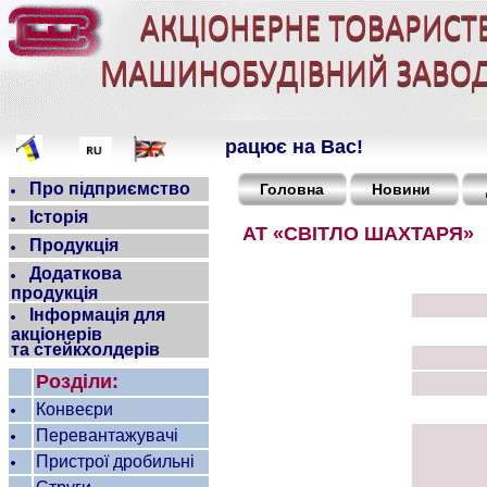
Якість, що працює на Вас!
Про підприємство
Головна
Новини
Історія
АТ «СВІТЛО ШАХТАРЯ»
Продукція
Додаткова
продукція
Інформація для
акціонерів
та стейкхолдерів
Розділи:
Конвеєри
Перевантажувачі
Пристрої дробильні