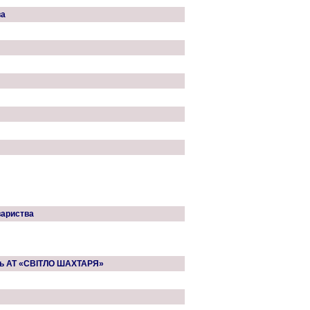
ва
вариства
ень АТ «СВІТЛО ШАХТАРЯ»