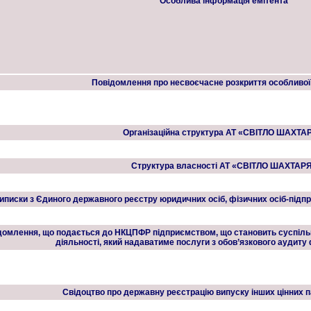
Особлива інформація емітента
Повідомлення про несвоєчасне розкриття особливої
Організаційна структура АТ «СВІТЛО ШАХТА
Структура власності АТ «СВІТЛО ШАХТАР
иписки з Єдиного державного реєстру юридичних осіб, фізичних осіб-під
домлення, що подається до НКЦПФР підприємством, що становить суспільни
діяльності, який надаватиме послуги з обов’язкового аудиту 
Свідоцтво про державну реєстрацію випуску інших цінних п