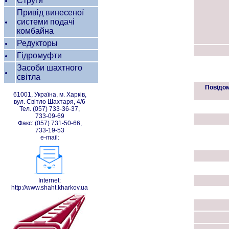
Струги
Привід винесеної
системи подачі
комбайна
Редукторы
Гідромуфти
Засоби шахтного
світла
Повідом
61001, Україна, м. Харків,
вул. Світло Шахтаря, 4/6
Тел. (057) 733-36-37,
733-09-69
Факс: (057) 731-50-66,
733-19-53
e-mail:
Internet:
http://www.shaht.kharkov.ua