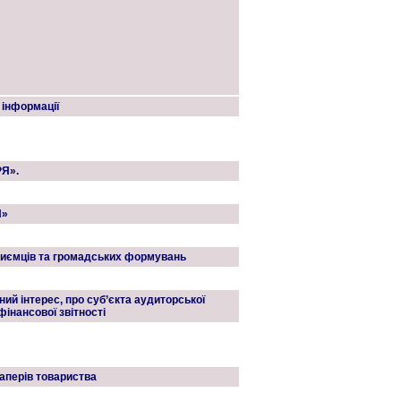
 інформації
РЯ».
Я»
приємців та громадських формувань
й інтерес, про суб’єкта аудиторської
фінансової звітності
аперів товариства