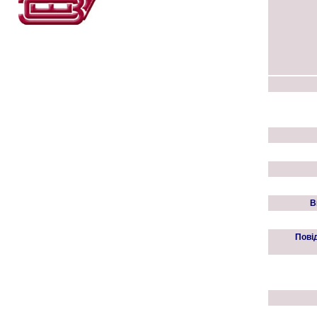
В
Пові