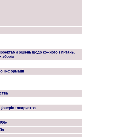
проектами рішень щодо кожного з питань,
 зборів
ої інформації
иства
ціонерів товариства
АРЯ»
Я»